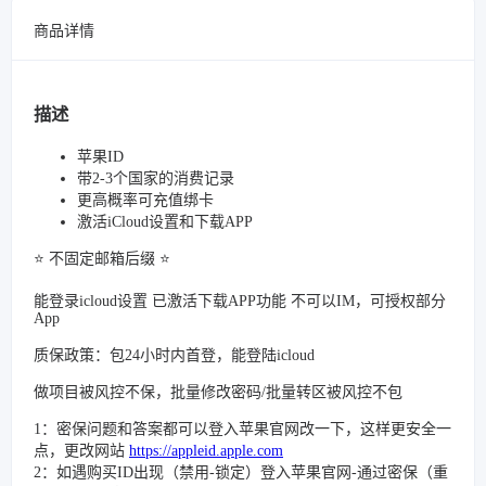
商品详情
描述
苹果ID
带2-3个国家的消费记录
更高概率可充值绑卡
激活iCloud设置和下载APP
⭐️ 不固定邮箱后缀 ⭐️
能登录icloud设置 已激活下载APP功能 不可以IM，可授权部分
App
质保政策：包24小时内首登，能登陆icloud
做项目被风控不保，批量修改密码/批量转区被风控不包
1：密保问题和答案都可以登入苹果官网改一下，这样更安全一
点，更改网站
https://appleid.apple.com
2：如遇购买ID出现（禁用-锁定）登入苹果官网-通过密保（重