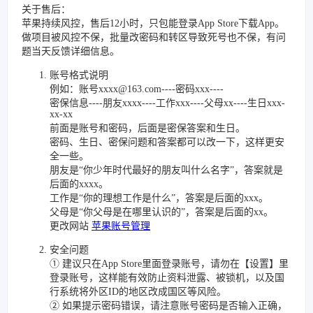
关于售后：
苹果持续风控，售后12小时，只包能登录App Store下载App。
做项目被风控不保，批量改密码和转区导致死号也不保，有问
题当天反馈详细信息。
账号格式说明
例如：账号xxxx@163.com----密码xxx----
密保信息----朋友xxxx----工作xxx----父母xx----生日xxx-
xx-xx
前面是账号和密码，后面是密保答案和生日。
密码、生日、密保问题和答案都可以改一下，这样更安
全一些。
朋友是“你少年时代最好的朋友叫什么名字”，答案就是
后面的xxxx。
工作是“你的理想工作是什么”，答案是后面的xxx。
父母是“你父母是在哪里认识的”，答案是后面的xx。
更改网站
苹果账号管理
安全问题
① 建议只在App Store里面登录账号，请勿在【设置】里
登录账号，这样能有效防止资料泄露、被锁机，以及国
行系统将外区ID的地区改成国区等风险。
② 如果提示密码错误，请注意账号密码是否输入正确，